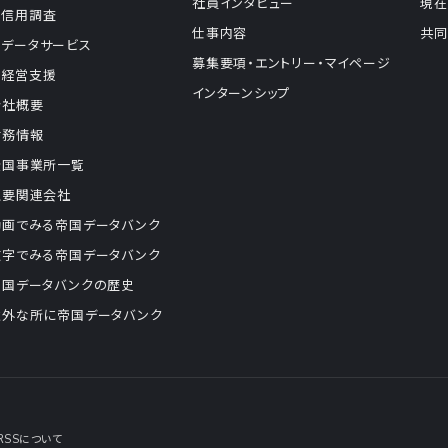
社員インタビュー
現在
信用調査
仕事内容
共同
データサービス
募集要項・エントリー・マイページ
経営支援
インターンシップ
会社概要
財務情報
全国事業所一覧
主要関連会社
動画でみる帝国データバンク
数字でみる帝国データバンク
帝国データバンクの歴史
意外な所に帝国データバンク
RSSについて