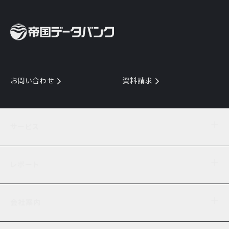
お問い合わせ
資料請求
サービス
目的からサービスを探す
レポート
サービス一覧を見る
TDB企業コード
倒産情報
データ連携サービス
会社案内
経済・経営
口座振替のご案内
業界動向