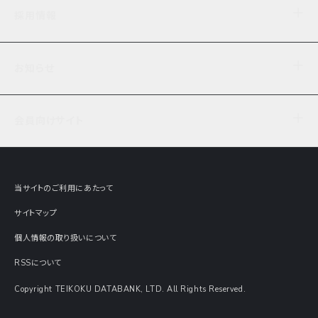
企業理念
TDB企業サーチ
ビジネスナレッジ
採用情報
事業内容
協力先専用コンテンツ
信用調査
ケーススタディ
お知らせ
データサービス
エピソードファイル
経営支援
社員インタビュー
ニュース
会社概要
仕事内容
会員向けサイト
セミナー情報
財務情報
募集要項・エントリー・マイページ
現在実施中のアンケート
全国事業所一覧
COSMOSNET
インターンシップ
共同研究実績
主要関連会社
TDB REPORT ONLINE
当サイトのご利用にあたって
動画でみる帝国データバンク
企業価値評価 Value Express
サイトマップ
数字でみる帝国データバンク
調査報告書に関するアンケート
個人情報の取り扱いについて
帝国データバンクの歴史
意外な所に帝国データバンク
RSSについて
Copyright TEIKOKU DATABANK, LTD. All Rights Reserved.