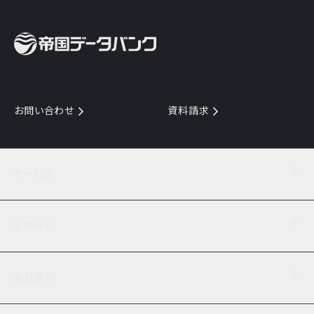
お問い合わせ
資料請求
サービス
目的からサービスを探す
レポート
サービス一覧を見る
TDB企業コード
倒産情報
データ連携サービス
会社案内
経済・経営
口座振替のご案内
業界動向