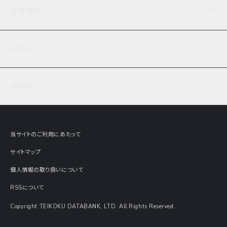
企業理念
TDB企業サーチ
ビジネスナレッジ
採用情報
事業内容
協力先専用コンテンツ
信用調査
ケーススタディ
お知らせ
データサービス
エピソードファイル
経営支援
社員インタビュー
ニュース
会社概要
仕事内容
会員向けサイト
セミナー情報
財務情報
募集要項・エントリー・マイページ
現在実施中のアンケート
全国事業所一覧
COSMOSNET
インターンシップ
共同研究実績
主要関連会社
TDB REPORT ONLINE
当サイトのご利用にあたって
動画でみる帝国データバンク
企業価値評価 Value Express
サイトマップ
数字でみる帝国データバンク
調査報告書に関するアンケート
個人情報の取り扱いについて
帝国データバンクの歴史
意外な所に帝国データバンク
RSSについて
Copyright TEIKOKU DATABANK, LTD. All Rights Reserved.