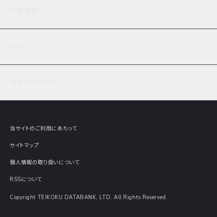
企業理念
TDB企業サーチ
ビジネスナレッジ
採用情報
事業内容
協力先専用コンテンツ
信用調査
ケーススタディ
お知らせ
データサービス
エピソードファイル
経営支援
社員インタビュー
ニュース
会社概要
仕事内容
会員向けサイト
セミナー情報
財務情報
募集要項・エントリー・マイページ
現在実施中のアンケート
全国事業所一覧
COSMOSNET
インターンシップ
共同研究実績
主要関連会社
TDB REPORT ONLINE
当サイトのご利用にあたって
動画でみる帝国データバンク
企業価値評価 Value Express
サイトマップ
数字でみる帝国データバンク
調査報告書に関するアンケート
個人情報の取り扱いについて
帝国データバンクの歴史
意外な所に帝国データバンク
RSSについて
Copyright TEIKOKU DATABANK, LTD. All Rights Reserved.