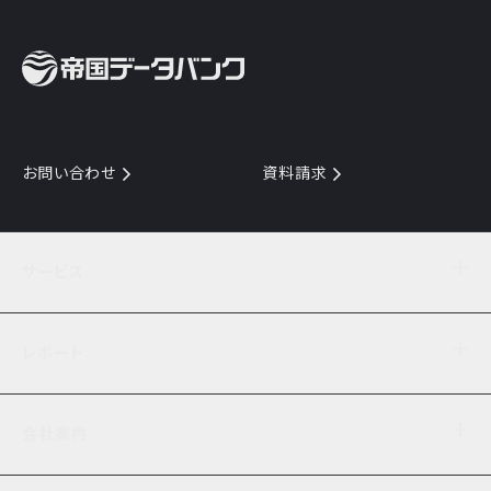
お問い合わせ
資料請求
サービス
目的からサービスを探す
レポート
サービス一覧を見る
TDB企業コード
倒産情報
データ連携サービス
会社案内
経済・経営
口座振替のご案内
業界動向