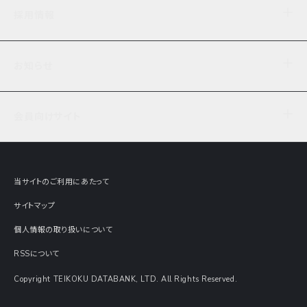
企業理念
TDB企業サーチ
ビジネスナレッジ
採用情報
事業内容
協力先専用コンテンツ
信用調査
ケーススタディ
お知らせ
データサービス
エピソードファイル
経営支援
社員インタビュー
ニュース
会社概要
仕事内容
会員向けサイト
セミナー情報
財務情報
募集要項・エントリー・マイページ
現在実施中のアンケート
全国事業所一覧
COSMOSNET
インターンシップ
共同研究実績
主要関連会社
TDB REPORT ONLINE
当サイトのご利用にあたって
動画でみる帝国データバンク
企業価値評価 Value Express
サイトマップ
数字でみる帝国データバンク
調査報告書に関するアンケート
個人情報の取り扱いについて
帝国データバンクの歴史
意外な所に帝国データバンク
RSSについて
Copyright TEIKOKU DATABANK, LTD. All Rights Reserved.