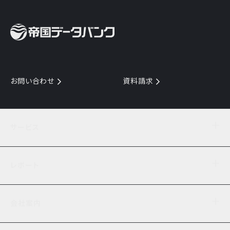
お問い合わせ
資料請求
サービス
目的からサービスを探す
レポート
サービス一覧を見る
TDB企業コード
倒産情報
データ連携サービス
会社案内
経済・経営
口座振替のご案内
業界動向