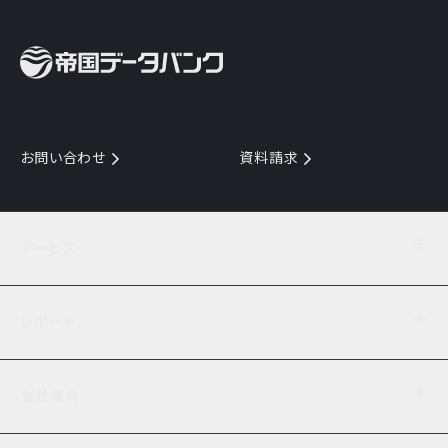
お問い合わせ
資料請求
サービス
目的からサービスを探す
レポート
サービス一覧を見る
TDB企業コード
倒産情報
データ連携サービス
会社案内
経済・経営
口座振替のご案内
業界動向