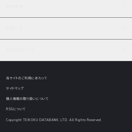
企業理念
TDB企業サーチ
ビジネスナレッジ
採用情報
事業内容
協力先専用コンテンツ
信用調査
ケーススタディ
お知らせ
データサービス
エピソードファイル
経営支援
社員インタビュー
ニュース
会社概要
仕事内容
会員向けサイト
セミナー情報
財務情報
募集要項・エントリー・マイページ
現在実施中のアンケート
全国事業所一覧
COSMOSNET
インターンシップ
共同研究実績
主要関連会社
TDB REPORT ONLINE
当サイトのご利用にあたって
動画でみる帝国データバンク
企業価値評価 Value Express
サイトマップ
数字でみる帝国データバンク
調査報告書に関するアンケート
個人情報の取り扱いについて
帝国データバンクの歴史
意外な所に帝国データバンク
RSSについて
Copyright TEIKOKU DATABANK, LTD. All Rights Reserved.