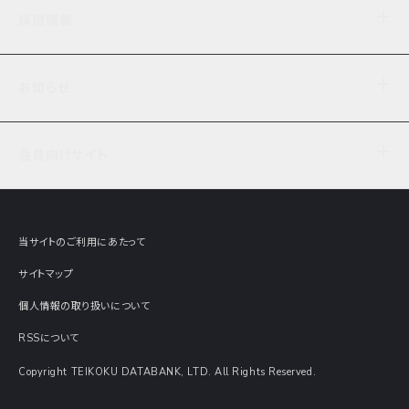
企業理念
TDB企業サーチ
ビジネスナレッジ
採用情報
事業内容
協力先専用コンテンツ
信用調査
ケーススタディ
お知らせ
データサービス
エピソードファイル
経営支援
社員インタビュー
ニュース
会社概要
仕事内容
会員向けサイト
セミナー情報
財務情報
募集要項・エントリー・マイページ
現在実施中のアンケート
全国事業所一覧
COSMOSNET
インターンシップ
共同研究実績
主要関連会社
TDB REPORT ONLINE
当サイトのご利用にあたって
動画でみる帝国データバンク
企業価値評価 Value Express
サイトマップ
数字でみる帝国データバンク
調査報告書に関するアンケート
個人情報の取り扱いについて
帝国データバンクの歴史
意外な所に帝国データバンク
RSSについて
Copyright TEIKOKU DATABANK, LTD. All Rights Reserved.