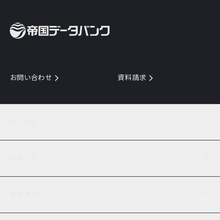
お問い合わせ
資料請求
サービス
目的からサービスを探す
レポート
サービス一覧を見る
TDB企業コード
倒産情報
データ連携サービス
会社案内
経済・経営
口座振替のご案内
業界動向