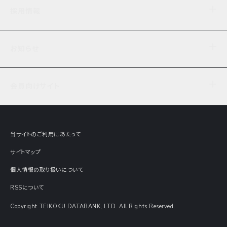
企業理念
TDB企業サーチ
ビジネスナレッジ
採用情報
事業内容
協力先専用コンテンツ
信用調査
ケーススタディ
お知らせ
データサービス
エピソードファイル
経営支援
社員インタビュー
ニュース
会社概要
仕事内容
会員向けサイト
セミナー情報
財務情報
募集要項・エントリー・マイページ
現在実施中のアンケート
全国事業所一覧
COSMOSNET
インターンシップ
共同研究実績
主要関連会社
TDB REPORT ONLINE
当サイトのご利用にあたって
動画でみる帝国データバンク
企業価値評価 Value Express
サイトマップ
数字でみる帝国データバンク
調査報告書に関するアンケート
個人情報の取り扱いについて
帝国データバンクの歴史
意外な所に帝国データバンク
RSSについて
Copyright TEIKOKU DATABANK, LTD. All Rights Reserved.