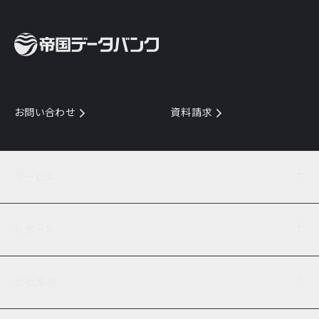
お問い合わせ
資料請求
サービス
目的からサービスを探す
レポート
サービス一覧を見る
TDB企業コード
倒産情報
データ連携サービス
会社案内
経済・経営
口座振替のご案内
業界動向