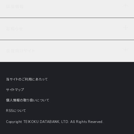
企業理念
TDB企業サーチ
ビジネスナレッジ
採用情報
事業内容
協力先専用コンテンツ
信用調査
ケーススタディ
お知らせ
データサービス
エピソードファイル
経営支援
社員インタビュー
ニュース
会社概要
仕事内容
会員向けサイト
セミナー情報
財務情報
募集要項・エントリー・マイページ
現在実施中のアンケート
全国事業所一覧
COSMOSNET
インターンシップ
共同研究実績
主要関連会社
TDB REPORT ONLINE
当サイトのご利用にあたって
動画でみる帝国データバンク
企業価値評価 Value Express
サイトマップ
数字でみる帝国データバンク
調査報告書に関するアンケート
個人情報の取り扱いについて
帝国データバンクの歴史
意外な所に帝国データバンク
RSSについて
Copyright TEIKOKU DATABANK, LTD. All Rights Reserved.