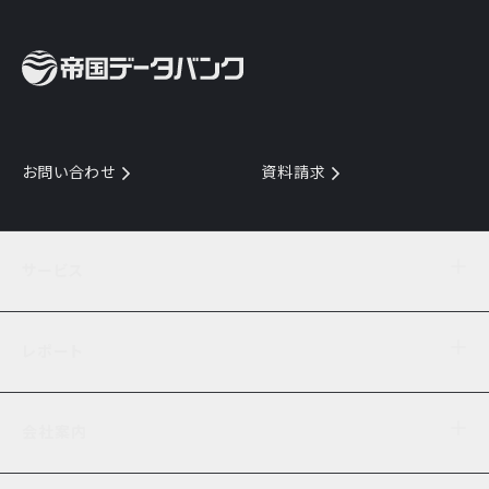
お問い合わせ
資料請求
サービス
目的からサービスを探す
レポート
サービス一覧を見る
TDB企業コード
倒産情報
データ連携サービス
会社案内
経済・経営
口座振替のご案内
業界動向