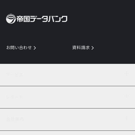
お問い合わせ
資料請求
サービス
目的からサービスを探す
レポート
サービス一覧を見る
TDB企業コード
倒産情報
データ連携サービス
会社案内
経済・経営
口座振替のご案内
業界動向