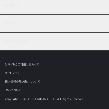
企業理念
TDB企業サーチ
ビジネスナレッジ
採用情報
事業内容
協力先専用コンテンツ
信用調査
ケーススタディ
お知らせ
データサービス
エピソードファイル
経営支援
社員インタビュー
ニュース
会社概要
仕事内容
会員向けサイト
セミナー情報
財務情報
募集要項・エントリー・マイページ
現在実施中のアンケート
全国事業所一覧
COSMOSNET
インターンシップ
共同研究実績
主要関連会社
TDB REPORT ONLINE
当サイトのご利用にあたって
動画でみる帝国データバンク
企業価値評価 Value Express
サイトマップ
数字でみる帝国データバンク
調査報告書に関するアンケート
個人情報の取り扱いについて
帝国データバンクの歴史
意外な所に帝国データバンク
RSSについて
Copyright TEIKOKU DATABANK, LTD. All Rights Reserved.