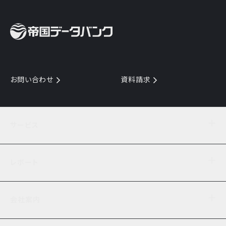
お問い合わせ
資料請求
サービス
目的からサービスを探す
レポート
サービス一覧を見る
TDB企業コード
倒産情報
データ連携サービス
会社案内
経済・経営
口座振替のご案内
業界動向