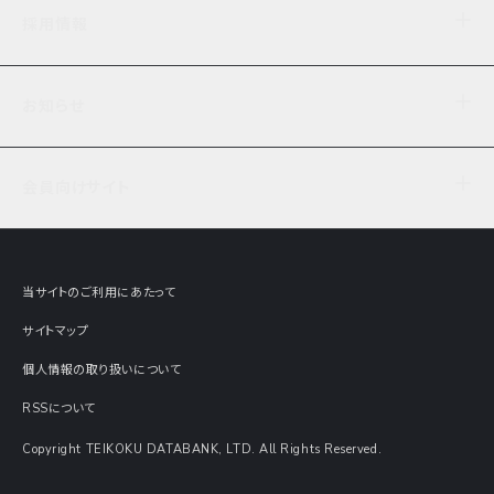
企業理念
TDB企業サーチ
ビジネスナレッジ
採用情報
事業内容
協力先専用コンテンツ
信用調査
ケーススタディ
お知らせ
データサービス
エピソードファイル
経営支援
社員インタビュー
ニュース
会社概要
仕事内容
会員向けサイト
セミナー情報
財務情報
募集要項・エントリー・マイページ
現在実施中のアンケート
全国事業所一覧
COSMOSNET
インターンシップ
共同研究実績
主要関連会社
TDB REPORT ONLINE
当サイトのご利用にあたって
動画でみる帝国データバンク
企業価値評価 Value Express
サイトマップ
数字でみる帝国データバンク
調査報告書に関するアンケート
個人情報の取り扱いについて
帝国データバンクの歴史
意外な所に帝国データバンク
RSSについて
Copyright TEIKOKU DATABANK, LTD. All Rights Reserved.