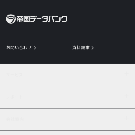
お問い合わせ
資料請求
サービス
目的からサービスを探す
レポート
サービス一覧を見る
TDB企業コード
倒産情報
データ連携サービス
会社案内
経済・経営
口座振替のご案内
業界動向