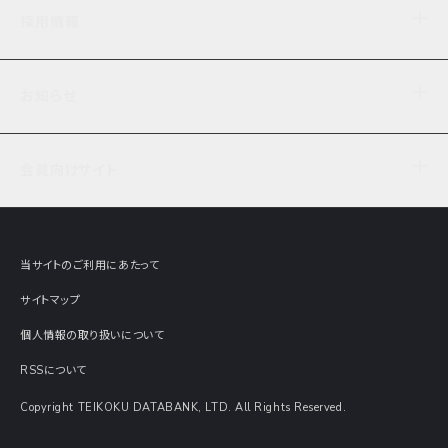
企業理念
TDB企業サーチ
ビジネスナレッジ
採用情報
事業内容
協力先専用コンテンツ
信用調査
ケーススタディ
お知らせ
データサービス
エピソードファイル
経営支援
社員インタビュー
ニュース
会社概要
仕事内容
会員向けサイト
セミナー情報
財務情報
募集要項・エントリー・マイページ
現在実施中のアンケート
全国事業所一覧
COSMOSNET
インターンシップ
共同研究実績
主要関連会社
TDB REPORT ONLINE
当サイトのご利用にあたって
動画でみる帝国データバンク
企業価値評価 Value Express
サイトマップ
数字でみる帝国データバンク
調査報告書に関するアンケート
個人情報の取り扱いについて
帝国データバンクの歴史
意外な所に帝国データバンク
RSSについて
Copyright TEIKOKU DATABANK, LTD. All Rights Reserved.