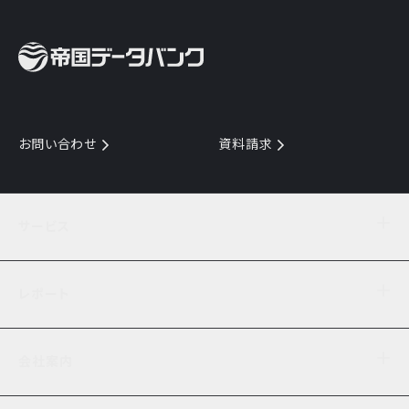
お問い合わせ
資料請求
サービス
目的からサービスを探す
レポート
サービス一覧を見る
TDB企業コード
倒産情報
データ連携サービス
会社案内
経済・経営
口座振替のご案内
業界動向