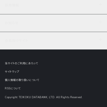
企業理念
TDB企業サーチ
ビジネスナレッジ
採用情報
事業内容
協力先専用コンテンツ
信用調査
ケーススタディ
お知らせ
データサービス
エピソードファイル
経営支援
社員インタビュー
ニュース
会社概要
仕事内容
会員向けサイト
セミナー情報
財務情報
募集要項・エントリー・マイページ
現在実施中のアンケート
全国事業所一覧
COSMOSNET
インターンシップ
共同研究実績
主要関連会社
TDB REPORT ONLINE
当サイトのご利用にあたって
動画でみる帝国データバンク
企業価値評価 Value Express
サイトマップ
数字でみる帝国データバンク
調査報告書に関するアンケート
個人情報の取り扱いについて
帝国データバンクの歴史
意外な所に帝国データバンク
RSSについて
Copyright TEIKOKU DATABANK, LTD. All Rights Reserved.