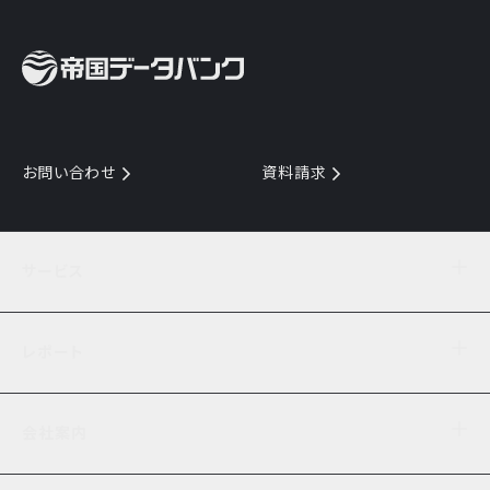
お問い合わせ
資料請求
サービス
目的からサービスを探す
レポート
サービス一覧を見る
TDB企業コード
倒産情報
データ連携サービス
会社案内
経済・経営
口座振替のご案内
業界動向