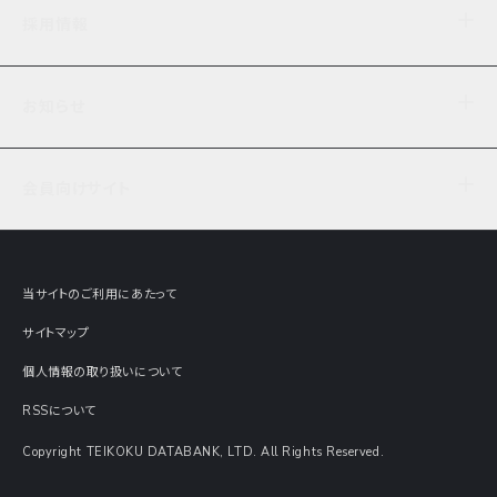
企業理念
TDB企業サーチ
ビジネスナレッジ
採用情報
事業内容
協力先専用コンテンツ
信用調査
ケーススタディ
お知らせ
データサービス
エピソードファイル
経営支援
社員インタビュー
ニュース
会社概要
仕事内容
会員向けサイト
セミナー情報
財務情報
募集要項・エントリー・マイページ
現在実施中のアンケート
全国事業所一覧
COSMOSNET
インターンシップ
共同研究実績
主要関連会社
TDB REPORT ONLINE
当サイトのご利用にあたって
動画でみる帝国データバンク
企業価値評価 Value Express
サイトマップ
数字でみる帝国データバンク
調査報告書に関するアンケート
個人情報の取り扱いについて
帝国データバンクの歴史
意外な所に帝国データバンク
RSSについて
Copyright TEIKOKU DATABANK, LTD. All Rights Reserved.