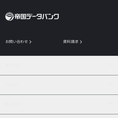
お問い合わせ
資料請求
サービス
目的からサービスを探す
レポート
サービス一覧を見る
TDB企業コード
倒産情報
データ連携サービス
会社案内
経済・経営
口座振替のご案内
業界動向