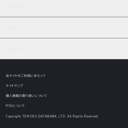
企業理念
TDB企業サーチ
ビジネスナレッジ
採用情報
事業内容
協力先専用コンテンツ
信用調査
ケーススタディ
お知らせ
データサービス
エピソードファイル
経営支援
社員インタビュー
ニュース
会社概要
仕事内容
会員向けサイト
セミナー情報
財務情報
募集要項・エントリー・マイページ
現在実施中のアンケート
全国事業所一覧
COSMOSNET
インターンシップ
共同研究実績
主要関連会社
TDB REPORT ONLINE
当サイトのご利用にあたって
動画でみる帝国データバンク
企業価値評価 Value Express
サイトマップ
数字でみる帝国データバンク
調査報告書に関するアンケート
個人情報の取り扱いについて
帝国データバンクの歴史
意外な所に帝国データバンク
RSSについて
Copyright TEIKOKU DATABANK, LTD. All Rights Reserved.