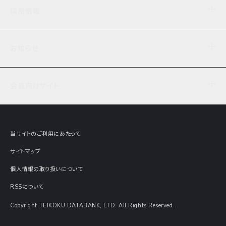
企業理念
TDB企業サーチ
ビジネスナレッジ
採用情報
事業内容
協力先専用コンテンツ
信用調査
ケーススタディ
お知らせ
データサービス
エピソードファイル
経営支援
社員インタビュー
ニュース
会社概要
仕事内容
会員向けサイト
セミナー情報
財務情報
募集要項・エントリー・マイページ
現在実施中のアンケート
全国事業所一覧
COSMOSNET
インターンシップ
共同研究実績
主要関連会社
TDB REPORT ONLINE
当サイトのご利用にあたって
動画でみる帝国データバンク
企業価値評価 Value Express
サイトマップ
数字でみる帝国データバンク
調査報告書に関するアンケート
個人情報の取り扱いについて
帝国データバンクの歴史
意外な所に帝国データバンク
RSSについて
Copyright TEIKOKU DATABANK, LTD. All Rights Reserved.