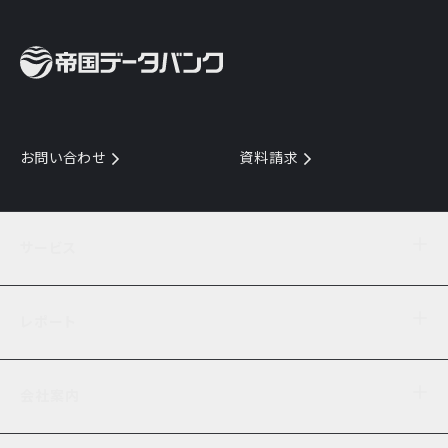
お問い合わせ
資料請求
サービス
目的からサービスを探す
レポート
サービス一覧を見る
TDB企業コード
倒産情報
データ連携サービス
会社案内
経済・経営
口座振替のご案内
業界動向