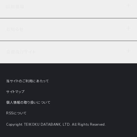
企業理念
TDB企業サーチ
ビジネスナレッジ
採用情報
事業内容
協力先専用コンテンツ
信用調査
ケーススタディ
お知らせ
データサービス
エピソードファイル
経営支援
社員インタビュー
ニュース
会社概要
仕事内容
会員向けサイト
セミナー情報
財務情報
募集要項・エントリー・マイページ
現在実施中のアンケート
全国事業所一覧
COSMOSNET
インターンシップ
共同研究実績
主要関連会社
TDB REPORT ONLINE
当サイトのご利用にあたって
動画でみる帝国データバンク
企業価値評価 Value Express
サイトマップ
数字でみる帝国データバンク
調査報告書に関するアンケート
個人情報の取り扱いについて
帝国データバンクの歴史
意外な所に帝国データバンク
RSSについて
Copyright TEIKOKU DATABANK, LTD. All Rights Reserved.