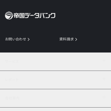
お問い合わせ
資料請求
サービス
目的からサービスを探す
レポート
サービス一覧を見る
TDB企業コード
倒産情報
データ連携サービス
会社案内
経済・経営
口座振替のご案内
業界動向