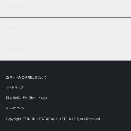
企業理念
TDB企業サーチ
ビジネスナレッジ
採用情報
事業内容
協力先専用コンテンツ
信用調査
ケーススタディ
お知らせ
データサービス
エピソードファイル
経営支援
社員インタビュー
ニュース
会社概要
仕事内容
会員向けサイト
セミナー情報
財務情報
募集要項・エントリー・マイページ
現在実施中のアンケート
全国事業所一覧
COSMOSNET
インターンシップ
共同研究実績
主要関連会社
TDB REPORT ONLINE
当サイトのご利用にあたって
動画でみる帝国データバンク
企業価値評価 Value Express
サイトマップ
数字でみる帝国データバンク
調査報告書に関するアンケート
個人情報の取り扱いについて
帝国データバンクの歴史
意外な所に帝国データバンク
RSSについて
Copyright TEIKOKU DATABANK, LTD. All Rights Reserved.