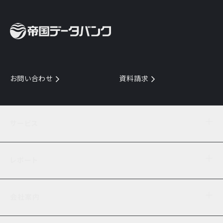
お問い合わせ
資料請求
サービス
目的からサービスを探す
レポート
サービス一覧を見る
TDB企業コード
倒産情報
データ連携サービス
会社案内
経済・経営
口座振替のご案内
業界動向