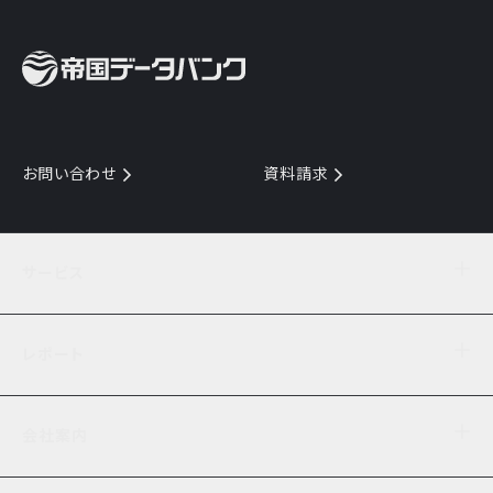
お問い合わせ
資料請求
サービス
目的からサービスを探す
レポート
サービス一覧を見る
TDB企業コード
倒産情報
データ連携サービス
会社案内
経済・経営
口座振替のご案内
業界動向