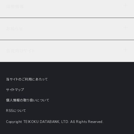
企業理念
TDB企業サーチ
ビジネスナレッジ
採用情報
事業内容
協力先専用コンテンツ
信用調査
ケーススタディ
お知らせ
データサービス
エピソードファイル
経営支援
社員インタビュー
ニュース
会社概要
仕事内容
会員向けサイト
セミナー情報
財務情報
募集要項・エントリー・マイページ
現在実施中のアンケート
全国事業所一覧
COSMOSNET
インターンシップ
共同研究実績
主要関連会社
TDB REPORT ONLINE
当サイトのご利用にあたって
動画でみる帝国データバンク
企業価値評価 Value Express
サイトマップ
数字でみる帝国データバンク
調査報告書に関するアンケート
個人情報の取り扱いについて
帝国データバンクの歴史
意外な所に帝国データバンク
RSSについて
Copyright TEIKOKU DATABANK, LTD. All Rights Reserved.