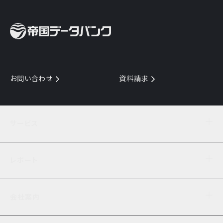
お問い合わせ
資料請求
サービス
目的からサービスを探す
レポート
サービス一覧を見る
TDB企業コード
倒産情報
データ連携サービス
会社案内
経済・経営
口座振替のご案内
業界動向