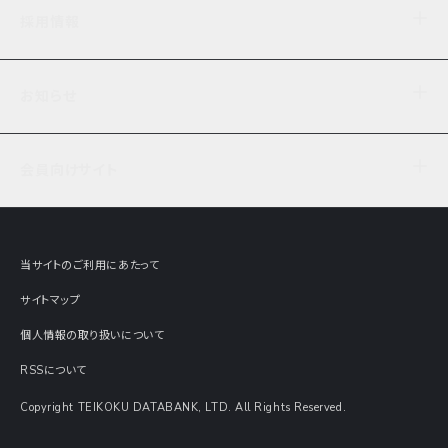
企業理念
TDB企業サーチ
ビジネスナレッジ
採用情報
事業内容
協力先専用コンテンツ
信用調査
ケーススタディ
お知らせ
データサービス
エピソードファイル
経営支援
社員インタビュー
ニュース
会社概要
仕事内容
会員向けサイト
セミナー情報
財務情報
募集要項・エントリー・マイページ
現在実施中のアンケート
全国事業所一覧
COSMOSNET
インターンシップ
共同研究実績
主要関連会社
TDB REPORT ONLINE
当サイトのご利用にあたって
動画でみる帝国データバンク
企業価値評価 Value Express
サイトマップ
数字でみる帝国データバンク
調査報告書に関するアンケート
個人情報の取り扱いについて
帝国データバンクの歴史
意外な所に帝国データバンク
RSSについて
Copyright TEIKOKU DATABANK, LTD. All Rights Reserved.