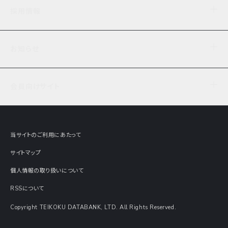
企業理念
TDB企業サーチ
ビジネスナレッジ
採用情報
事業内容
協力先専用コンテンツ
信用調査
ケーススタディ
お知らせ
データサービス
エピソードファイル
経営支援
社員インタビュー
ニュース
会社概要
仕事内容
会員向けサイト
セミナー情報
財務情報
募集要項・エントリー・マイページ
現在実施中のアンケート
全国事業所一覧
COSMOSNET
インターンシップ
共同研究実績
主要関連会社
TDB REPORT ONLINE
当サイトのご利用にあたって
動画でみる帝国データバンク
企業価値評価 Value Express
サイトマップ
数字でみる帝国データバンク
調査報告書に関するアンケート
個人情報の取り扱いについて
帝国データバンクの歴史
意外な所に帝国データバンク
RSSについて
Copyright TEIKOKU DATABANK, LTD. All Rights Reserved.