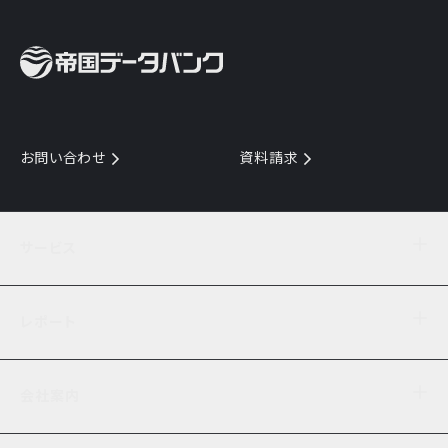
お問い合わせ
資料請求
サービス
目的からサービスを探す
レポート
サービス一覧を見る
TDB企業コード
倒産情報
データ連携サービス
会社案内
経済・経営
口座振替のご案内
業界動向