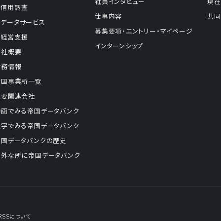
社員インタビュー
現在
信用調査
仕事内容
共同
データサービス
募集要項・エントリー・マイページ
経営支援
インターンシップ
会社概要
財務情報
全国事業所一覧
主要関連会社
動画でみる帝国データバンク
数字でみる帝国データバンク
帝国データバンクの歴史
意外な所に帝国データバンク
RSSについて