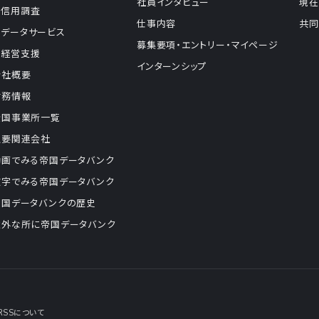
社員インタビュー
現在
信用調査
仕事内容
共同
データサービス
募集要項・エントリー・マイページ
経営支援
インターンシップ
会社概要
財務情報
全国事業所一覧
主要関連会社
動画でみる帝国データバンク
数字でみる帝国データバンク
帝国データバンクの歴史
意外な所に帝国データバンク
RSSについて