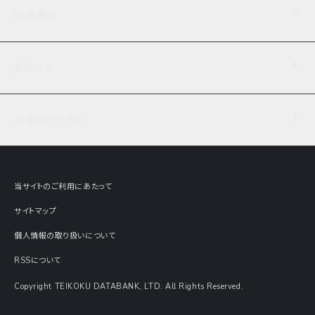
企業理念
TDB企業サーチ
ビジネスナレッジ
採用情報
事業内容
協力先専用コンテンツ
信用調査
ケーススタディ
お知らせ
データサービス
エピソードファイル
経営支援
社員インタビュー
ニュース
会社概要
仕事内容
会員向けサイト
セミナー情報
財務情報
募集要項・エントリー・マイページ
現在実施中のアンケート
全国事業所一覧
COSMOSNET
インターンシップ
共同研究実績
主要関連会社
TDB REPORT ONLINE
当サイトのご利用にあたって
動画でみる帝国データバンク
企業価値評価 Value Express
サイトマップ
数字でみる帝国データバンク
調査報告書に関するアンケート
個人情報の取り扱いについて
帝国データバンクの歴史
意外な所に帝国データバンク
RSSについて
Copyright TEIKOKU DATABANK, LTD. All Rights Reserved.