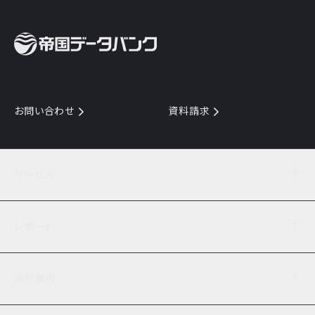
お問い合わせ
資料請求
サービス
目的からサービスを探す
レポート
サービス一覧を見る
TDB企業コード
倒産情報
データ連携サービス
会社案内
経済・経営
口座振替のご案内
業界動向