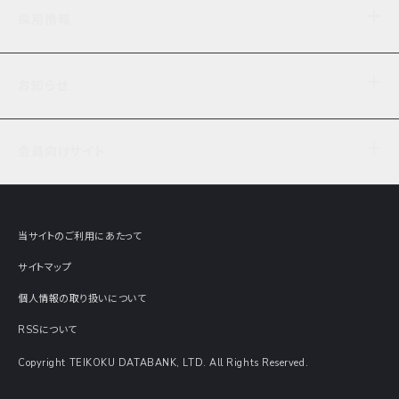
企業理念
TDB企業サーチ
ビジネスナレッジ
採用情報
事業内容
協力先専用コンテンツ
信用調査
ケーススタディ
お知らせ
データサービス
エピソードファイル
経営支援
社員インタビュー
ニュース
会社概要
仕事内容
会員向けサイト
セミナー情報
財務情報
募集要項・エントリー・マイページ
現在実施中のアンケート
全国事業所一覧
COSMOSNET
インターンシップ
共同研究実績
主要関連会社
TDB REPORT ONLINE
当サイトのご利用にあたって
動画でみる帝国データバンク
企業価値評価 Value Express
サイトマップ
数字でみる帝国データバンク
調査報告書に関するアンケート
個人情報の取り扱いについて
帝国データバンクの歴史
意外な所に帝国データバンク
RSSについて
Copyright TEIKOKU DATABANK, LTD. All Rights Reserved.