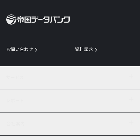
お問い合わせ
資料請求
サービス
目的からサービスを探す
レポート
サービス一覧を見る
TDB企業コード
倒産情報
データ連携サービス
会社案内
経済・経営
口座振替のご案内
業界動向