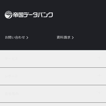
お問い合わせ
資料請求
サービス
目的からサービスを探す
レポート
サービス一覧を見る
TDB企業コード
倒産情報
データ連携サービス
会社案内
経済・経営
口座振替のご案内
業界動向