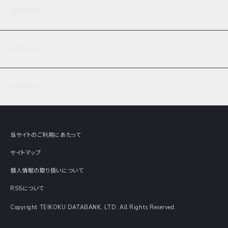
企業理念
TDB企業サーチ
ビジネスナレッジ
採用情報
事業内容
協力先専用コンテンツ
信用調査
ケーススタディ
お知らせ
データサービス
エピソードファイル
経営支援
社員インタビュー
ニュース
会社概要
仕事内容
会員向けサイト
セミナー情報
財務情報
募集要項・エントリー・マイページ
現在実施中のアンケート
全国事業所一覧
COSMOSNET
インターンシップ
共同研究実績
主要関連会社
TDB REPORT ONLINE
当サイトのご利用にあたって
動画でみる帝国データバンク
企業価値評価 Value Express
サイトマップ
数字でみる帝国データバンク
調査報告書に関するアンケート
個人情報の取り扱いについて
帝国データバンクの歴史
意外な所に帝国データバンク
RSSについて
Copyright TEIKOKU DATABANK, LTD. All Rights Reserved.