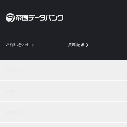
お問い合わせ
資料請求
サービス
目的からサービスを探す
レポート
サービス一覧を見る
TDB企業コード
倒産情報
データ連携サービス
会社案内
経済・経営
口座振替のご案内
業界動向