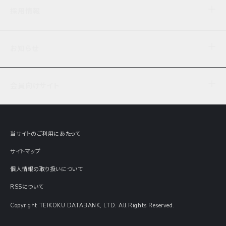
企業理念
TDB企業サーチ
ビジネスナレッジ
採用情報
事業内容
協力先専用コンテンツ
信用調査
ケーススタディ
お知らせ
データサービス
エピソードファイル
経営支援
社員インタビュー
ニュース
会社概要
仕事内容
会員向けサイト
セミナー情報
財務情報
募集要項・エントリー・マイページ
現在実施中のアンケート
全国事業所一覧
COSMOSNET
インターンシップ
共同研究実績
主要関連会社
TDB REPORT ONLINE
当サイトのご利用にあたって
動画でみる帝国データバンク
企業価値評価 Value Express
サイトマップ
数字でみる帝国データバンク
調査報告書に関するアンケート
個人情報の取り扱いについて
帝国データバンクの歴史
意外な所に帝国データバンク
RSSについて
Copyright TEIKOKU DATABANK, LTD. All Rights Reserved.