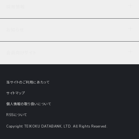
企業理念
TDB企業サーチ
ビジネスナレッジ
採用情報
事業内容
協力先専用コンテンツ
信用調査
ケーススタディ
お知らせ
データサービス
エピソードファイル
経営支援
社員インタビュー
ニュース
会社概要
仕事内容
会員向けサイト
セミナー情報
財務情報
募集要項・エントリー・マイページ
現在実施中のアンケート
全国事業所一覧
COSMOSNET
インターンシップ
共同研究実績
主要関連会社
TDB REPORT ONLINE
当サイトのご利用にあたって
動画でみる帝国データバンク
企業価値評価 Value Express
サイトマップ
数字でみる帝国データバンク
調査報告書に関するアンケート
個人情報の取り扱いについて
帝国データバンクの歴史
意外な所に帝国データバンク
RSSについて
Copyright TEIKOKU DATABANK, LTD. All Rights Reserved.