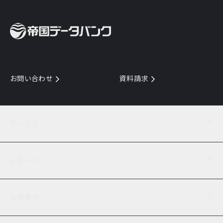
お問い合わせ
資料請求
サービス
目的からサービスを探す
レポート
サービス一覧を見る
TDB企業コード
倒産情報
データ連携サービス
会社案内
経済・経営
口座振替のご案内
業界動向