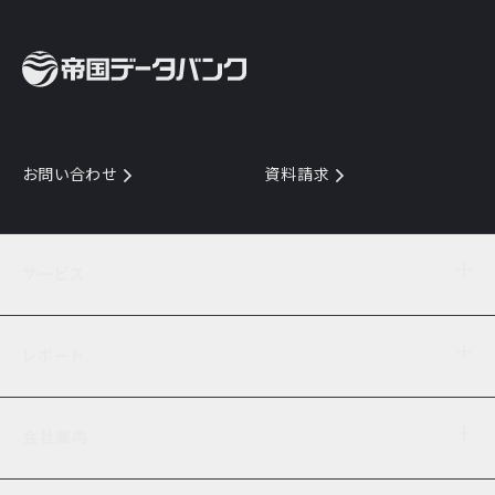
お問い合わせ
資料請求
サービス
目的からサービスを探す
レポート
サービス一覧を見る
TDB企業コード
倒産情報
データ連携サービス
会社案内
経済・経営
口座振替のご案内
業界動向