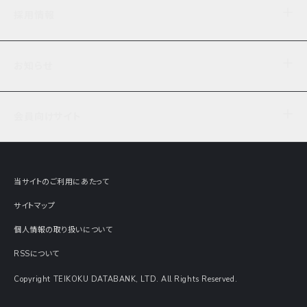
企業理念
TDB企業サーチ
ビジネスナレッジ
採用情報
事業内容
協力先専用コンテンツ
信用調査
ケーススタディ
お知らせ
データサービス
エピソードファイル
経営支援
社員インタビュー
ニュース
会社概要
仕事内容
会員向けサイト
セミナー情報
財務情報
募集要項・エントリー・マイページ
現在実施中のアンケート
全国事業所一覧
COSMOSNET
インターンシップ
共同研究実績
主要関連会社
TDB REPORT ONLINE
当サイトのご利用にあたって
動画でみる帝国データバンク
企業価値評価 Value Express
サイトマップ
数字でみる帝国データバンク
調査報告書に関するアンケート
個人情報の取り扱いについて
帝国データバンクの歴史
意外な所に帝国データバンク
RSSについて
Copyright TEIKOKU DATABANK, LTD. All Rights Reserved.