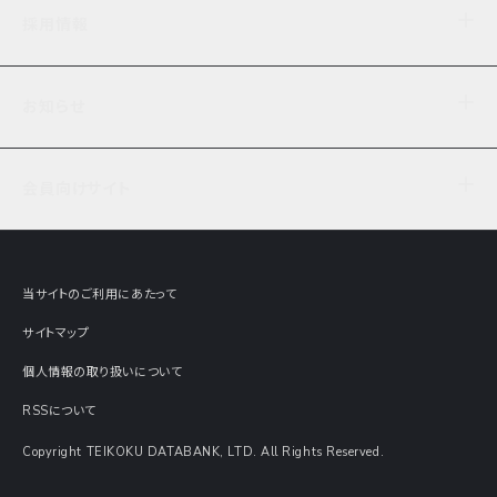
企業理念
TDB企業サーチ
ビジネスナレッジ
採用情報
事業内容
協力先専用コンテンツ
信用調査
ケーススタディ
お知らせ
データサービス
エピソードファイル
経営支援
社員インタビュー
ニュース
会社概要
仕事内容
会員向けサイト
セミナー情報
財務情報
募集要項・エントリー・マイページ
現在実施中のアンケート
全国事業所一覧
COSMOSNET
インターンシップ
共同研究実績
主要関連会社
TDB REPORT ONLINE
当サイトのご利用にあたって
動画でみる帝国データバンク
企業価値評価 Value Express
サイトマップ
数字でみる帝国データバンク
調査報告書に関するアンケート
個人情報の取り扱いについて
帝国データバンクの歴史
意外な所に帝国データバンク
RSSについて
Copyright TEIKOKU DATABANK, LTD. All Rights Reserved.