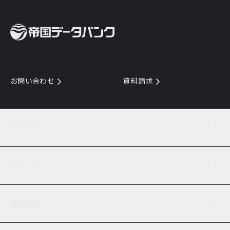
お問い合わせ
資料請求
サービス
目的からサービスを探す
レポート
サービス一覧を見る
TDB企業コード
倒産情報
データ連携サービス
会社案内
経済・経営
口座振替のご案内
業界動向