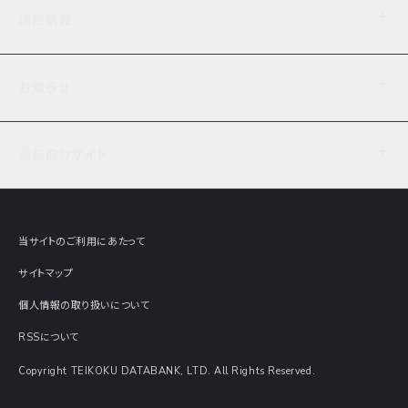
企業理念
TDB企業サーチ
ビジネスナレッジ
採用情報
事業内容
協力先専用コンテンツ
信用調査
ケーススタディ
お知らせ
データサービス
エピソードファイル
経営支援
社員インタビュー
ニュース
会社概要
仕事内容
会員向けサイト
セミナー情報
財務情報
募集要項・エントリー・マイページ
現在実施中のアンケート
全国事業所一覧
COSMOSNET
インターンシップ
共同研究実績
主要関連会社
TDB REPORT ONLINE
当サイトのご利用にあたって
動画でみる帝国データバンク
企業価値評価 Value Express
サイトマップ
数字でみる帝国データバンク
調査報告書に関するアンケート
個人情報の取り扱いについて
帝国データバンクの歴史
意外な所に帝国データバンク
RSSについて
Copyright TEIKOKU DATABANK, LTD. All Rights Reserved.