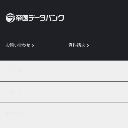
お問い合わせ
資料請求
サービス
目的からサービスを探す
レポート
サービス一覧を見る
TDB企業コード
倒産情報
データ連携サービス
会社案内
経済・経営
口座振替のご案内
業界動向