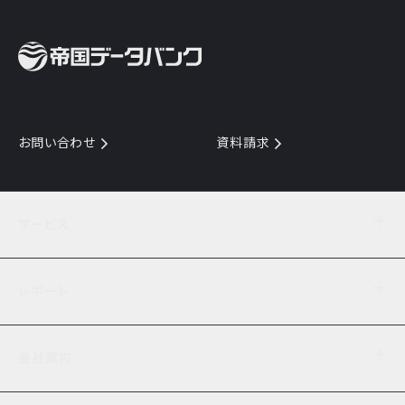
お問い合わせ
資料請求
サービス
目的からサービスを探す
レポート
サービス一覧を見る
TDB企業コード
倒産情報
データ連携サービス
会社案内
経済・経営
口座振替のご案内
業界動向