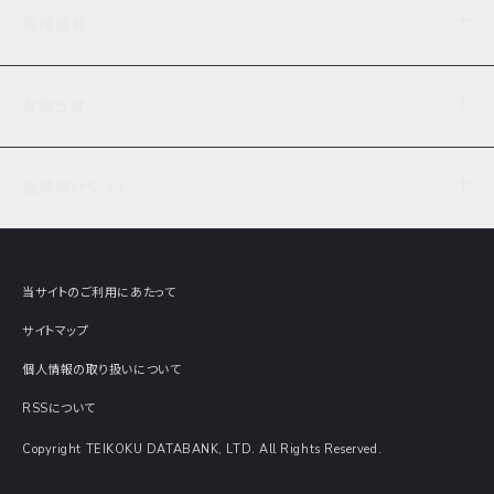
企業理念
TDB企業サーチ
ビジネスナレッジ
採用情報
事業内容
協力先専用コンテンツ
信用調査
ケーススタディ
お知らせ
データサービス
エピソードファイル
経営支援
社員インタビュー
ニュース
会社概要
仕事内容
会員向けサイト
セミナー情報
財務情報
募集要項・エントリー・マイページ
現在実施中のアンケート
全国事業所一覧
COSMOSNET
インターンシップ
共同研究実績
主要関連会社
TDB REPORT ONLINE
当サイトのご利用にあたって
動画でみる帝国データバンク
企業価値評価 Value Express
サイトマップ
数字でみる帝国データバンク
調査報告書に関するアンケート
個人情報の取り扱いについて
帝国データバンクの歴史
意外な所に帝国データバンク
RSSについて
Copyright TEIKOKU DATABANK, LTD. All Rights Reserved.