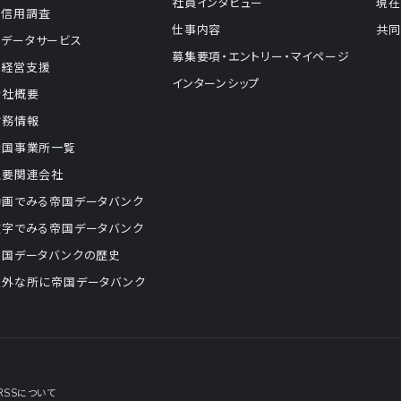
社員インタビュー
現在
信用調査
仕事内容
共同
データサービス
募集要項・エントリー・マイページ
経営支援
インターンシップ
会社概要
財務情報
全国事業所一覧
主要関連会社
動画でみる帝国データバンク
数字でみる帝国データバンク
帝国データバンクの歴史
意外な所に帝国データバンク
RSSについて