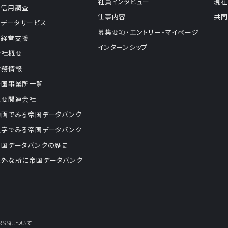
社員インタビュー
現在
信用調査
仕事内容
共同
データサービス
募集要項・エントリー・マイページ
経営支援
インターンシップ
会社概要
財務情報
全国事業所一覧
主要関連会社
動画でみる帝国データバンク
数字でみる帝国データバンク
帝国データバンクの歴史
意外な所に帝国データバンク
RSSについて