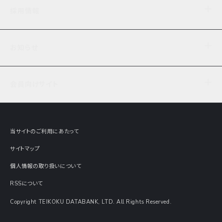
企業理念
TDB企業サーチ
ビジネスナレッジ
採用情報
事業内容
協力先専用コンテンツ
信用調査
ケーススタディ
お知らせ
データサービス
エピソードファイル
経営支援
社員インタビュー
ニュース
会社概要
仕事内容
会員向けサイト
セミナー情報
財務情報
募集要項・エントリー・マイページ
現在実施中のアンケート
全国事業所一覧
COSMOSNET
インターンシップ
共同研究実績
主要関連会社
TDB REPORT ONLINE
当サイトのご利用にあたって
動画でみる帝国データバンク
企業価値評価 Value Express
サイトマップ
数字でみる帝国データバンク
調査報告書に関するアンケート
個人情報の取り扱いについて
帝国データバンクの歴史
意外な所に帝国データバンク
RSSについて
Copyright TEIKOKU DATABANK, LTD. All Rights Reserved.