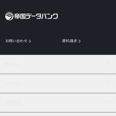
お問い合わせ
資料請求
サービス
目的からサービスを探す
レポート
サービス一覧を見る
TDB企業コード
倒産情報
データ連携サービス
会社案内
経済・経営
口座振替のご案内
業界動向