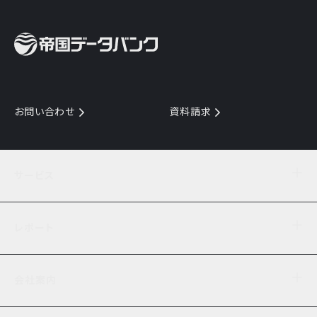
お問い合わせ
資料請求
サービス
目的からサービスを探す
レポート
サービス一覧を見る
TDB企業コード
倒産情報
データ連携サービス
会社案内
経済・経営
口座振替のご案内
業界動向