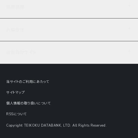
企業理念
TDB企業サーチ
ビジネスナレッジ
採用情報
事業内容
協力先専用コンテンツ
信用調査
ケーススタディ
お知らせ
データサービス
エピソードファイル
経営支援
社員インタビュー
ニュース
会社概要
仕事内容
会員向けサイト
セミナー情報
財務情報
募集要項・エントリー・マイページ
現在実施中のアンケート
全国事業所一覧
COSMOSNET
インターンシップ
共同研究実績
主要関連会社
TDB REPORT ONLINE
当サイトのご利用にあたって
動画でみる帝国データバンク
企業価値評価 Value Express
サイトマップ
数字でみる帝国データバンク
調査報告書に関するアンケート
個人情報の取り扱いについて
帝国データバンクの歴史
意外な所に帝国データバンク
RSSについて
Copyright TEIKOKU DATABANK, LTD. All Rights Reserved.