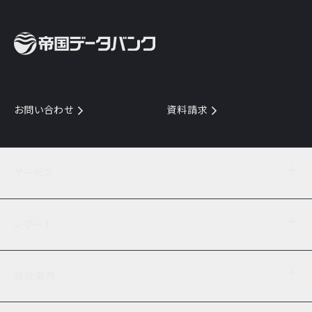
お問い合わせ
資料請求
サービス
目的からサービスを探す
レポート
サービス一覧を見る
TDB企業コード
倒産情報
データ連携サービス
会社案内
経済・経営
口座振替のご案内
業界動向