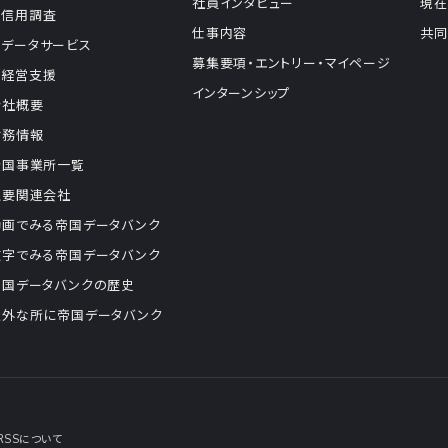
社員インタビュー
現在
信用調査
仕事内容
共同
データサービス
募集要項・エントリー・マイページ
経営支援
インターンシップ
会社概要
財務情報
全国事業所一覧
主要関連会社
動画でみる帝国データバンク
数字でみる帝国データバンク
帝国データバンクの歴史
意外な所に帝国データバンク
RSSについて