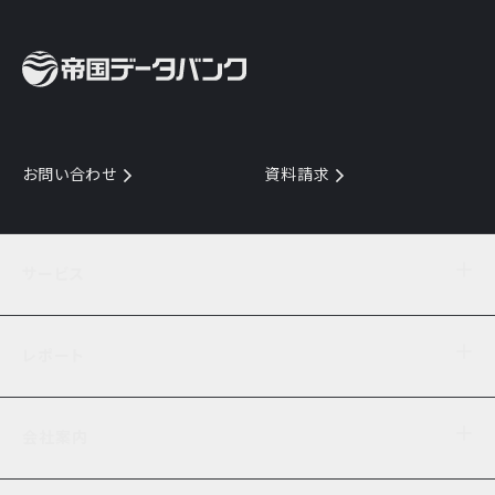
お問い合わせ
資料請求
サービス
目的からサービスを探す
レポート
サービス一覧を見る
TDB企業コード
倒産情報
データ連携サービス
会社案内
経済・経営
口座振替のご案内
業界動向