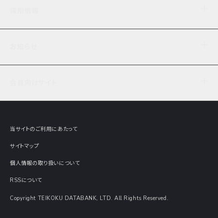
企業理念
TDB企業サーチ
ビジネスナレッジ
採用情報
事業内容
協力先専用コンテンツ
信用調査
ケーススタディ
お知らせ
データサービス
エピソードファイル
経営支援
社員インタビュー
ニュース
会社概要
仕事内容
会員向けサイト
セミナー情報
財務情報
募集要項・エントリー・マイページ
現在実施中のアンケート
全国事業所一覧
COSMOSNET
インターンシップ
共同研究実績
主要関連会社
TDB REPORT ONLINE
当サイトのご利用にあたって
動画でみる帝国データバンク
企業価値評価 Value Express
サイトマップ
数字でみる帝国データバンク
調査報告書に関するアンケート
個人情報の取り扱いについて
帝国データバンクの歴史
意外な所に帝国データバンク
RSSについて
Copyright TEIKOKU DATABANK, LTD. All Rights Reserved.