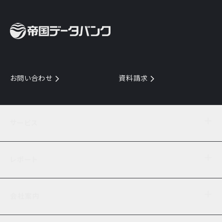
お問い合わせ
資料請求
サービス
目的からサービスを探す
レポート
サービス一覧を見る
TDB企業コード
倒産情報
データ連携サービス
会社案内
経済・経営
口座振替のご案内
業界動向