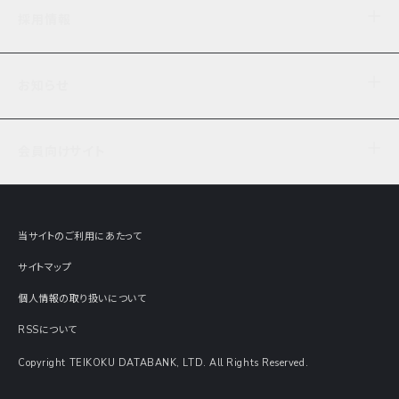
企業理念
TDB企業サーチ
ビジネスナレッジ
採用情報
事業内容
協力先専用コンテンツ
信用調査
ケーススタディ
お知らせ
データサービス
エピソードファイル
経営支援
社員インタビュー
ニュース
会社概要
仕事内容
会員向けサイト
セミナー情報
財務情報
募集要項・エントリー・マイページ
現在実施中のアンケート
全国事業所一覧
COSMOSNET
インターンシップ
共同研究実績
主要関連会社
TDB REPORT ONLINE
当サイトのご利用にあたって
動画でみる帝国データバンク
企業価値評価 Value Express
サイトマップ
数字でみる帝国データバンク
調査報告書に関するアンケート
個人情報の取り扱いについて
帝国データバンクの歴史
意外な所に帝国データバンク
RSSについて
Copyright TEIKOKU DATABANK, LTD. All Rights Reserved.