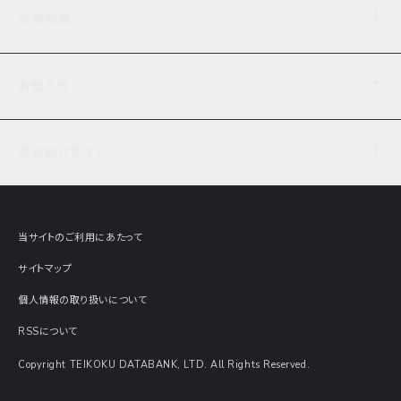
企業理念
TDB企業サーチ
ビジネスナレッジ
採用情報
事業内容
協力先専用コンテンツ
信用調査
ケーススタディ
お知らせ
データサービス
エピソードファイル
経営支援
社員インタビュー
ニュース
会社概要
仕事内容
会員向けサイト
セミナー情報
財務情報
募集要項・エントリー・マイページ
現在実施中のアンケート
全国事業所一覧
COSMOSNET
インターンシップ
共同研究実績
主要関連会社
TDB REPORT ONLINE
当サイトのご利用にあたって
動画でみる帝国データバンク
企業価値評価 Value Express
サイトマップ
数字でみる帝国データバンク
調査報告書に関するアンケート
個人情報の取り扱いについて
帝国データバンクの歴史
意外な所に帝国データバンク
RSSについて
Copyright TEIKOKU DATABANK, LTD. All Rights Reserved.