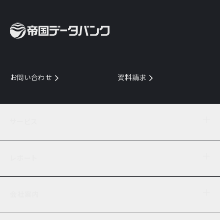
お問い合わせ
資料請求
サービス
目的からサービスを探す
レポート
サービス一覧を見る
TDB企業コード
倒産情報
データ連携サービス
会社案内
経済・経営
口座振替のご案内
業界動向