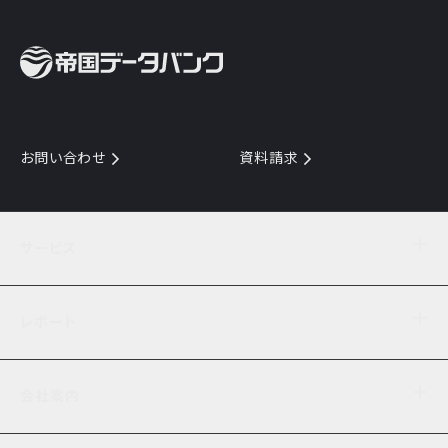
お問い合わせ
資料請求
サービス
目的からサービスを探す
レポート
サービス一覧を見る
TDB企業コード
倒産情報
データ連携サービス
会社案内
経済・経営
口座振替のご案内
業界動向