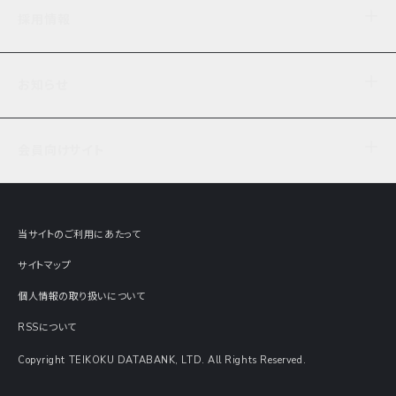
企業理念
TDB企業サーチ
ビジネスナレッジ
採用情報
事業内容
協力先専用コンテンツ
信用調査
ケーススタディ
お知らせ
データサービス
エピソードファイル
経営支援
社員インタビュー
ニュース
会社概要
仕事内容
会員向けサイト
セミナー情報
財務情報
募集要項・エントリー・マイページ
現在実施中のアンケート
全国事業所一覧
COSMOSNET
インターンシップ
共同研究実績
主要関連会社
TDB REPORT ONLINE
当サイトのご利用にあたって
動画でみる帝国データバンク
企業価値評価 Value Express
サイトマップ
数字でみる帝国データバンク
調査報告書に関するアンケート
個人情報の取り扱いについて
帝国データバンクの歴史
意外な所に帝国データバンク
RSSについて
Copyright TEIKOKU DATABANK, LTD. All Rights Reserved.