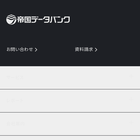
お問い合わせ
資料請求
サービス
目的からサービスを探す
レポート
サービス一覧を見る
TDB企業コード
倒産情報
データ連携サービス
会社案内
経済・経営
口座振替のご案内
業界動向