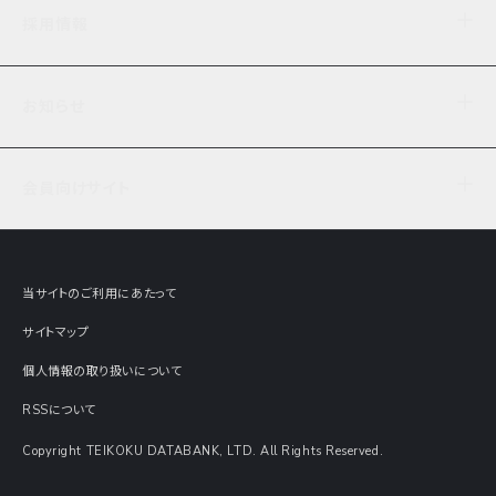
企業理念
TDB企業サーチ
ビジネスナレッジ
採用情報
事業内容
協力先専用コンテンツ
信用調査
ケーススタディ
お知らせ
データサービス
エピソードファイル
経営支援
社員インタビュー
ニュース
会社概要
仕事内容
会員向けサイト
セミナー情報
財務情報
募集要項・エントリー・マイページ
現在実施中のアンケート
全国事業所一覧
COSMOSNET
インターンシップ
共同研究実績
主要関連会社
TDB REPORT ONLINE
当サイトのご利用にあたって
動画でみる帝国データバンク
企業価値評価 Value Express
サイトマップ
数字でみる帝国データバンク
調査報告書に関するアンケート
個人情報の取り扱いについて
帝国データバンクの歴史
意外な所に帝国データバンク
RSSについて
Copyright TEIKOKU DATABANK, LTD. All Rights Reserved.