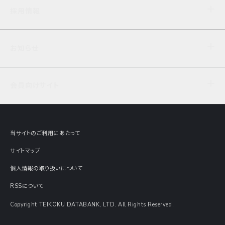
企業理念
TDB企業サーチ
ビジネスナレッジ
採用情報
事業内容
協力先専用コンテンツ
信用調査
ケーススタディ
お知らせ
データサービス
エピソードファイル
経営支援
社員インタビュー
ニュース
会社概要
仕事内容
会員向けサイト
セミナー情報
財務情報
募集要項・エントリー・マイページ
現在実施中のアンケート
全国事業所一覧
COSMOSNET
インターンシップ
共同研究実績
主要関連会社
TDB REPORT ONLINE
当サイトのご利用にあたって
動画でみる帝国データバンク
企業価値評価 Value Express
サイトマップ
数字でみる帝国データバンク
調査報告書に関するアンケート
個人情報の取り扱いについて
帝国データバンクの歴史
意外な所に帝国データバンク
RSSについて
Copyright TEIKOKU DATABANK, LTD. All Rights Reserved.