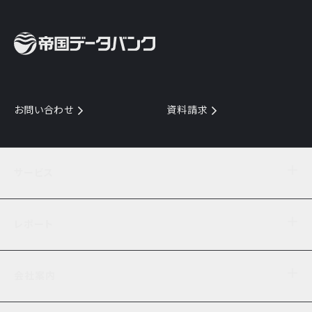
お問い合わせ
資料請求
サービス
目的からサービスを探す
レポート
サービス一覧を見る
TDB企業コード
倒産情報
データ連携サービス
会社案内
経済・経営
口座振替のご案内
業界動向