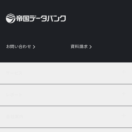
お問い合わせ
資料請求
サービス
目的からサービスを探す
レポート
サービス一覧を見る
TDB企業コード
倒産情報
データ連携サービス
会社案内
経済・経営
口座振替のご案内
業界動向