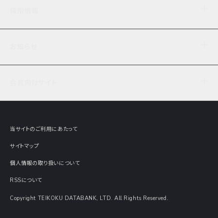
企業理念
TDB企業サーチ
ビジネスナレッジ
採用情報
事業内容
協力先専用コンテンツ
信用調査
ケーススタディ
お知らせ
データサービス
エピソードファイル
経営支援
社員インタビュー
ニュース
会社概要
仕事内容
会員向けサイト
セミナー情報
財務情報
募集要項・エントリー・マイページ
現在実施中のアンケート
全国事業所一覧
COSMOSNET
インターンシップ
共同研究実績
主要関連会社
TDB REPORT ONLINE
当サイトのご利用にあたって
動画でみる帝国データバンク
企業価値評価 Value Express
サイトマップ
数字でみる帝国データバンク
調査報告書に関するアンケート
個人情報の取り扱いについて
帝国データバンクの歴史
意外な所に帝国データバンク
RSSについて
Copyright TEIKOKU DATABANK, LTD. All Rights Reserved.