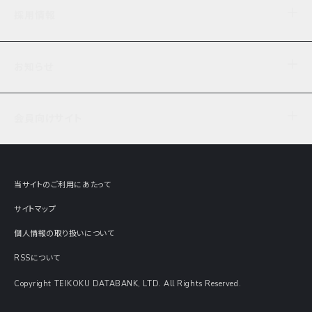
企業理念
TDB企業サーチ
ビジネスナレッジ
採用情報
事業内容
協力先専用コンテンツ
信用調査
ケーススタディ
お知らせ
データサービス
エピソードファイル
経営支援
社員インタビュー
ニュース
会社概要
仕事内容
会員向けサイト
セミナー情報
財務情報
募集要項・エントリー・マイページ
現在実施中のアンケート
全国事業所一覧
COSMOSNET
インターンシップ
共同研究実績
主要関連会社
TDB REPORT ONLINE
当サイトのご利用にあたって
動画でみる帝国データバンク
企業価値評価 Value Express
サイトマップ
数字でみる帝国データバンク
調査報告書に関するアンケート
個人情報の取り扱いについて
帝国データバンクの歴史
意外な所に帝国データバンク
RSSについて
Copyright TEIKOKU DATABANK, LTD. All Rights Reserved.