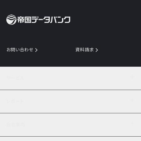
お問い合わせ
資料請求
サービス
目的からサービスを探す
レポート
サービス一覧を見る
TDB企業コード
倒産情報
データ連携サービス
会社案内
経済・経営
口座振替のご案内
業界動向