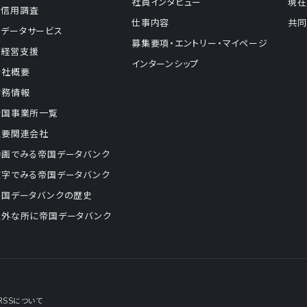
社員インタビュー
現在
信用調査
仕事内容
共同
データサービス
募集要項・エントリー・マイページ
経営支援
インターンシップ
会社概要
財務情報
全国事業所一覧
主要関連会社
動画でみる帝国データバンク
数字でみる帝国データバンク
帝国データバンクの歴史
意外な所に帝国データバンク
RSSについて