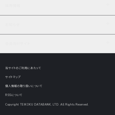
企業理念
TDB企業サーチ
ビジネスナレッジ
採用情報
事業内容
協力先専用コンテンツ
信用調査
ケーススタディ
お知らせ
データサービス
エピソードファイル
経営支援
社員インタビュー
ニュース
会社概要
仕事内容
会員向けサイト
セミナー情報
財務情報
募集要項・エントリー・マイページ
現在実施中のアンケート
全国事業所一覧
COSMOSNET
インターンシップ
共同研究実績
主要関連会社
TDB REPORT ONLINE
当サイトのご利用にあたって
動画でみる帝国データバンク
企業価値評価 Value Express
サイトマップ
数字でみる帝国データバンク
調査報告書に関するアンケート
個人情報の取り扱いについて
帝国データバンクの歴史
意外な所に帝国データバンク
RSSについて
Copyright TEIKOKU DATABANK, LTD. All Rights Reserved.