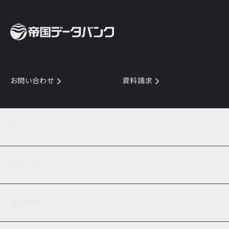
お問い合わせ
資料請求
サービス
目的からサービスを探す
レポート
サービス一覧を見る
TDB企業コード
倒産情報
データ連携サービス
会社案内
経済・経営
口座振替のご案内
業界動向