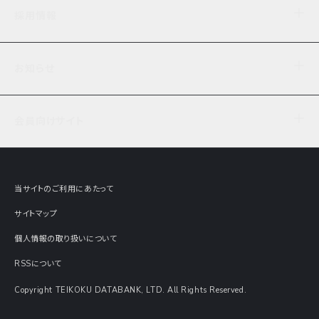
企業理念
TDB企業サーチ
ビジネスナレッジ
採用情報
事業内容
協力先専用コンテンツ
信用調査
ケーススタディ
お知らせ
データサービス
エピソードファイル
経営支援
社員インタビュー
ニュース
会社概要
仕事内容
会員向けサイト
セミナー情報
財務情報
募集要項・エントリー・マイページ
現在実施中のアンケート
全国事業所一覧
COSMOSNET
インターンシップ
共同研究実績
主要関連会社
TDB REPORT ONLINE
当サイトのご利用にあたって
動画でみる帝国データバンク
企業価値評価 Value Express
サイトマップ
数字でみる帝国データバンク
調査報告書に関するアンケート
個人情報の取り扱いについて
帝国データバンクの歴史
意外な所に帝国データバンク
RSSについて
Copyright TEIKOKU DATABANK, LTD. All Rights Reserved.