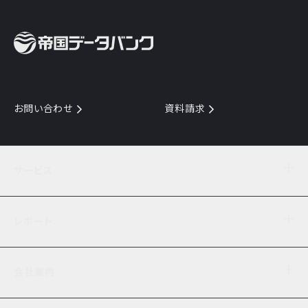
お問い合わせ
資料請求
サービス
目的からサービスを探す
レポート
サービス一覧を見る
TDB企業コード
倒産情報
データ連携サービス
会社案内
経済・経営
口座振替のご案内
業界動向