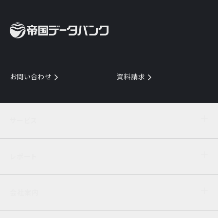
お問い合わせ
資料請求
サービス
目的からサービスを探す
レポート
サービス一覧を見る
TDB企業コード
倒産情報
データ連携サービス
会社案内
経済・経営
口座振替のご案内
業界動向