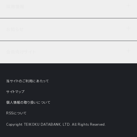
企業理念
TDB企業サーチ
ビジネスナレッジ
採用情報
事業内容
協力先専用コンテンツ
信用調査
ケーススタディ
お知らせ
データサービス
エピソードファイル
経営支援
社員インタビュー
ニュース
会社概要
仕事内容
会員向けサイト
セミナー情報
財務情報
募集要項・エントリー・マイページ
現在実施中のアンケート
全国事業所一覧
COSMOSNET
インターンシップ
共同研究実績
主要関連会社
TDB REPORT ONLINE
当サイトのご利用にあたって
動画でみる帝国データバンク
企業価値評価 Value Express
サイトマップ
数字でみる帝国データバンク
調査報告書に関するアンケート
個人情報の取り扱いについて
帝国データバンクの歴史
意外な所に帝国データバンク
RSSについて
Copyright TEIKOKU DATABANK, LTD. All Rights Reserved.